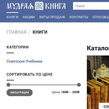
Skip
Искать:
to
content
КНИГИ
АКЦИИ
ХИТЫ ПРОДАЖ
КОНТАКТЫ
СПОСОБЫ
ГЛАВНАЯ
/
КНИГИ
Катало
КАТЕГОРИИ
Советские Учебники
СОРТИРОВАТЬ ПО ЦЕНЕ
Минимальная
Максимальная
Цена:
180₴
—
330₴
ФИЛЬТРАЦИЯ
цена
цена
СО