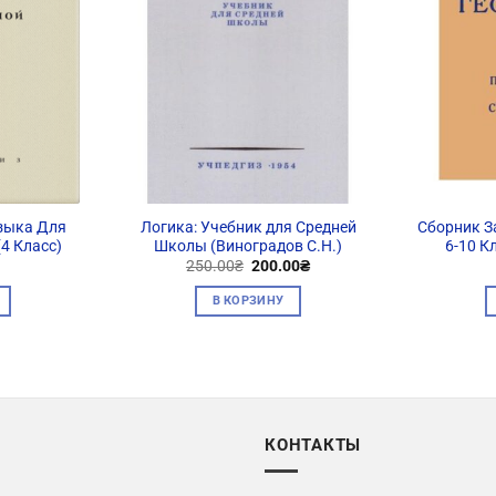
зыка Для
Логика: Учебник для Средней
Сборник З
4 Класс)
Школы (Виноградов С.Н.)
6-10 К
Первоначальная
Текущая
250.00
₴
200.00
₴
цена
цена:
составляла
200.00₴.
В КОРЗИНУ
250.00₴.
КОНТАКТЫ