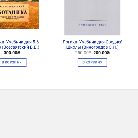
а: Учебник для 5-6
Логика: Учебник для Средней
 (Всесвятский Б.В.)
Школы (Виноградов С.Н.)
Первоначальная
Текущая
300.00
₴
250.00
₴
200.00
₴
цена
цена:
составляла
200.00₴.
В КОРЗИНУ
В КОРЗИНУ
250.00₴.