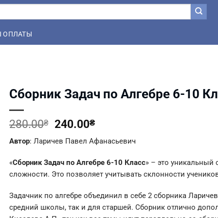
 ОПЛАТЫ
Сборник Задач по Алгебре 6-10 Кл
Первоначальная
Текущая
280.00
₴
240.00
₴
цена
цена:
Автор
: Ларичев Павел Афанасьевич
составляла
240.00₴.
280.00₴.
«
Сборник Задач по Алгебре 6-10 Класс
» – это уникальный 
сложности. Это позволяет учитывать склонности учеников
Задачник по алгебре объединил в себе 2 сборника Ларичев
средний школы, так и для старшей. Сборник отлично допо