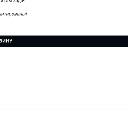
ником задач.
рантированы!
ев П.А.)
РЗИНУ