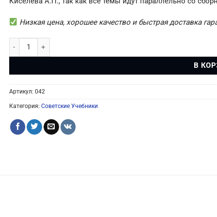
Киселева А.П., так как все темы идут параллельно со сбор
Низкая цена, хорошее качество и быстрая доставка га
Количество товара Сборник Задач по Алгебре 6-10 Класс (Ларич
В КО
Артикул:
042
Категория:
Советские Учебники